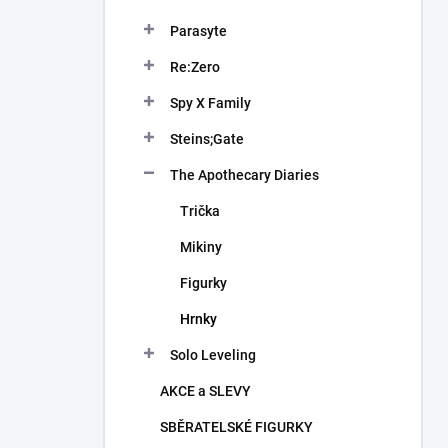
Parasyte
Re:Zero
Spy X Family
Steins;Gate
The Apothecary Diaries
Trička
Mikiny
Figurky
Hrnky
Solo Leveling
AKCE a SLEVY
SBĚRATELSKÉ FIGURKY