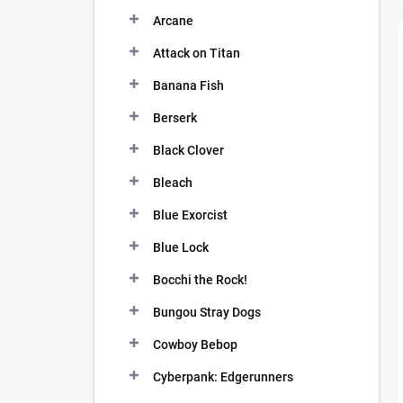
n
Arcane
í
p
Attack on Titan
a
n
Banana Fish
e
Berserk
l
Black Clover
Bleach
Blue Exorcist
Blue Lock
Bocchi the Rock!
Bungou Stray Dogs
Cowboy Bebop
Cyberpank: Edgerunners