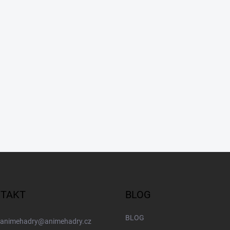
TAKT
BLOG
BLOG
animehadry
@
animehadry.cz