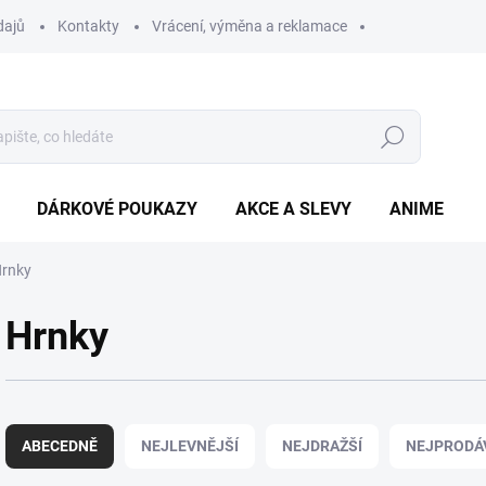
dajů
Kontakty
Vrácení, výměna a reklamace
Hledat
DÁRKOVÉ POUKAZY
AKCE A SLEVY
ANIME
rnky
Hrnky
Ř
a
ABECEDNĚ
NEJLEVNĚJŠÍ
NEJDRAŽŠÍ
NEJPRODÁ
z
e