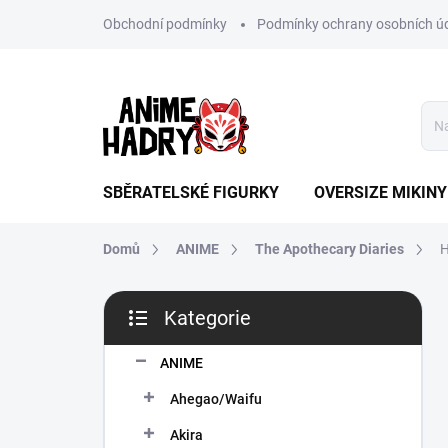
Přejít
Obchodní podmínky
Podmínky ochrany osobních ú
na
obsah
SBĚRATELSKÉ FIGURKY
OVERSIZE MIKINY
Domů
ANIME
The Apothecary Diaries
H
P
Kategorie
o
Přeskočit
s
kategorie
t
ANIME
r
Ahegao/Waifu
a
n
Akira