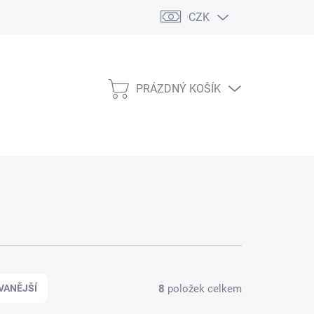
CZK
PRÁZDNÝ KOŠÍK
NÁKUPNÍ
KOŠÍK
8
položek celkem
VANĚJŠÍ