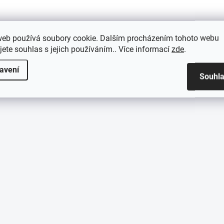
Do košíku
Do košíku
web používá soubory cookie. Dalším procházením tohoto webu
jete souhlas s jejich používáním.. Více informací
zde
.
avení
Souhl
O
v
l
á
d
a
c
í
p
r
v
k
y
v
ý