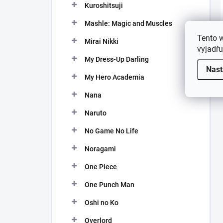
Kuroshitsuji
Mashle: Magic and Muscles
Tento 
Mirai Nikki
vyjadřu
My Dress-Up Darling
Nast
My Hero Academia
Nana
Naruto
No Game No Life
Noragami
One Piece
One Punch Man
Oshi no Ko
Overlord