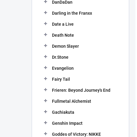
DanDaDan
Darling in the Franxx
Date a Live
Death Note
Demon Slayer
Dr.Stone
Evangelion
Fairy Tail
Frieren: Beyond Journey's End
Fullmetal Alchemist
Gachiakuta
Genshin Impact
Goddes of Victory: NIKKE