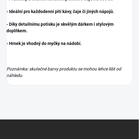
- Ideální pro každodenní pití kávy, čaje či jiných nápojů.
- Díky detailnímu potisku je skvělým dárkem i stylovým
doplňkem.
- Hrnek je vhodný do myčky na nádobí.
Poznámka: skutečné barvy produktu se mohou lehce lišit od
náhledu.
Z
á
p