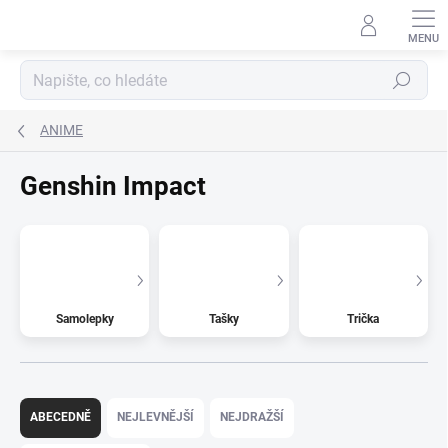
Přejít
na
obsah
Hledat
ANIME
Genshin Impact
Samolepky
Tašky
Trička
Ř
a
ABECEDNĚ
NEJLEVNĚJŠÍ
NEJDRAŽŠÍ
z