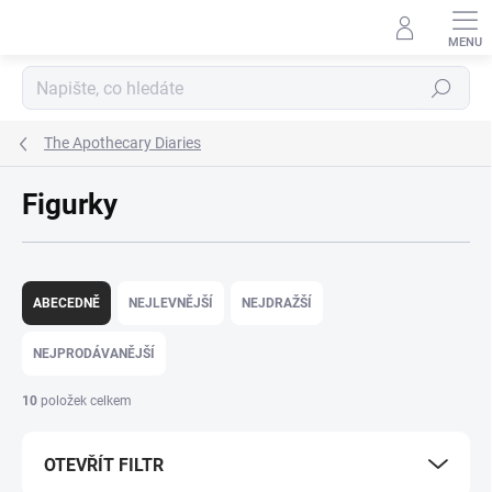
Přejít
na
obsah
Hledat
The Apothecary Diaries
Figurky
Ř
a
ABECEDNĚ
NEJLEVNĚJŠÍ
NEJDRAŽŠÍ
z
e
NEJPRODÁVANĚJŠÍ
n
í
10
položek celkem
p
r
OTEVŘÍT FILTR
o