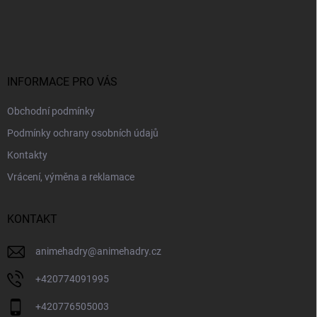
Z
a
á
c
p
í
p
a
r
t
v
í
INFORMACE PRO VÁS
k
y
Obchodní podmínky
v
ý
Podmínky ochrany osobních údajů
p
i
Kontakty
s
Vrácení, výměna a reklamace
u
KONTAKT
animehadry
@
animehadry.cz
+420774091995
+420776505003