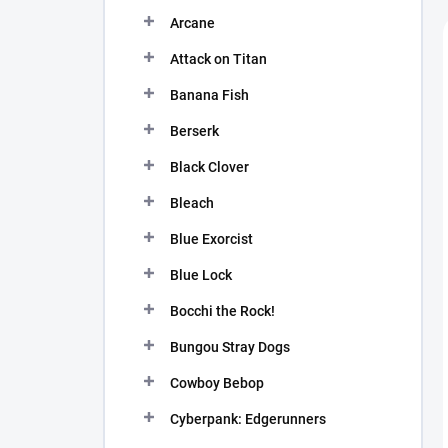
n
Arcane
í
p
Attack on Titan
a
n
Banana Fish
e
Berserk
l
Black Clover
Bleach
Blue Exorcist
Blue Lock
Bocchi the Rock!
Bungou Stray Dogs
Cowboy Bebop
Cyberpank: Edgerunners