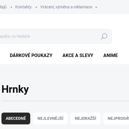
dajů
Kontakty
Vrácení, výměna a reklamace
Hledat
DÁRKOVÉ POUKAZY
AKCE A SLEVY
ANIME
Hrnky
Ř
a
ABECEDNĚ
NEJLEVNĚJŠÍ
NEJDRAŽŠÍ
NEJPRODÁ
z
e