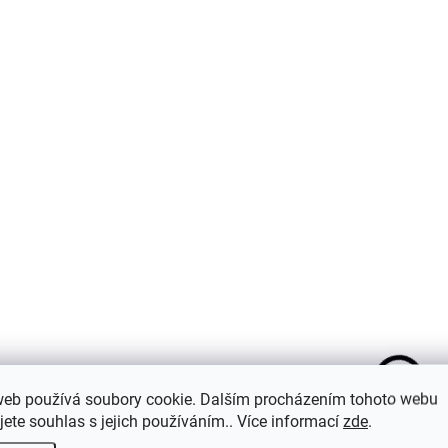
Do košíku
Do košíku
SKLADEM
S
web používá soubory cookie. Dalším procházením tohoto webu
Hrnek My Hero
Hrnek My Hero
jete souhlas s jejich používáním.. Více informací
zde
.
Academia - Himiko
Academia - Himi