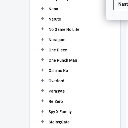
Nast
Nana
Naruto
No Game No Life
Noragami
One Piece
One Punch Man
Oshi no Ko
Overlord
Parasyte
Re:Zero
Spy X Family
Steins;Gate