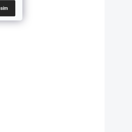
229 Kč
asím
Do košíku
KLADEM
SKLADEM