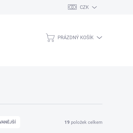
CZK
PRÁZDNÝ KOŠÍK
NÁKUPNÍ
KOŠÍK
19
položek celkem
VANĚJŠÍ