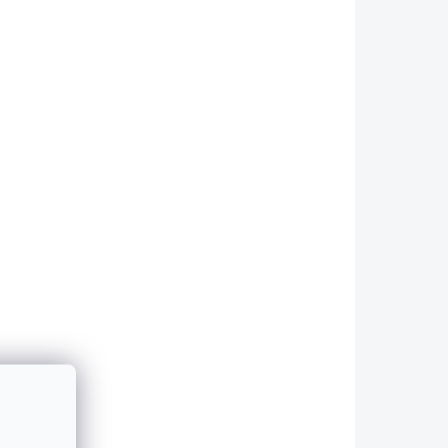
229 Kč
Do košíku
KLADEM
SKLADEM
Hrnek My Hero
ko
Academia - Villians