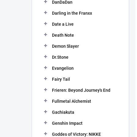
DanDaDan
Darling in the Franxx
Date a Live
Death Note
Demon Slayer
Dr.Stone
Evangelion
Fairy Tail
Frieren: Beyond Journey's End
Fullmetal Alchemist
Gachiakuta
Genshin Impact
Goddes of Victory: NIKKE