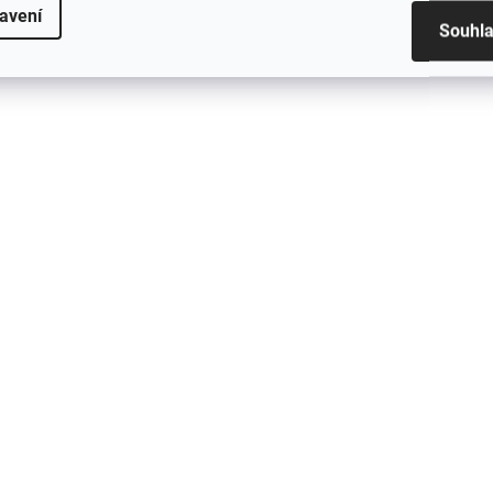
avení
Toga #02
Toga #03
Souhl
229 Kč
229 Kč
Do košíku
Do košíku
SKLADEM
S