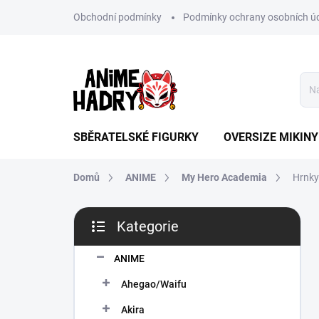
Přejít
Obchodní podmínky
Podmínky ochrany osobních ú
na
obsah
SBĚRATELSKÉ FIGURKY
OVERSIZE MIKINY
Domů
ANIME
My Hero Academia
Hrnky
P
Kategorie
o
Přeskočit
s
kategorie
t
ANIME
r
Ahegao/Waifu
a
n
Akira