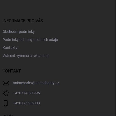
p
a
t
í
INFORMACE PRO VÁS
Obchodní podmínky
Podmínky ochrany osobních údajů
Kontakty
Vrácení, výměna a reklamace
KONTAKT
animehadry
@
animehadry.cz
+420774091995
+420776505003