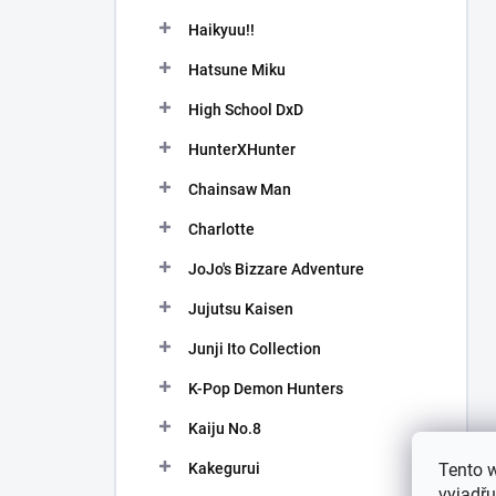
Haikyuu!!
Hatsune Miku
High School DxD
HunterXHunter
Chainsaw Man
Charlotte
JoJo's Bizzare Adventure
Jujutsu Kaisen
Junji Ito Collection
K-Pop Demon Hunters
Kaiju No.8
Kakegurui
Tento 
vyjadřu