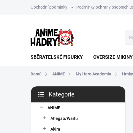
Přejít
Obchodní podmínky
Podmínky ochrany osobních ú
na
obsah
SBĚRATELSKÉ FIGURKY
OVERSIZE MIKINY
Domů
ANIME
My Hero Academia
Hrnky
P
Kategorie
o
Přeskočit
s
kategorie
t
ANIME
r
Ahegao/Waifu
a
n
Akira