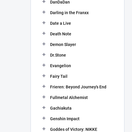
DanDaDan
Darling in the Franxx
Date a Live
Death Note
Demon Slayer
Dr.Stone
Evangelion
Fairy Tail
Frieren: Beyond Journey's End
Fullmetal Alchemist
Gachiakuta
Genshin Impact
Goddes of Victory: NIKKE