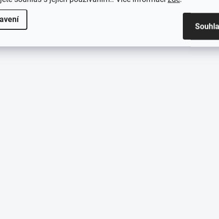
avení
Souhl