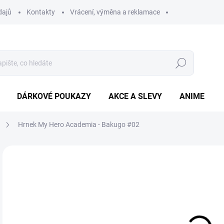
dajů
Kontakty
Vrácení, výměna a reklamace
Hledat
DÁRKOVÉ POUKAZY
AKCE A SLEVY
ANIME
Hrnek My Hero Academia - Bakugo #02
2
Měr
SK
cena