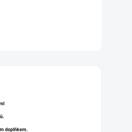
ILNÍ INFORMACE
ZEPTAT SE
 ml
jů.
vým doplňkem.