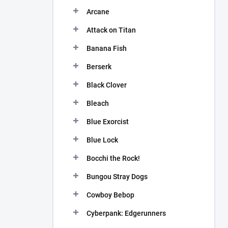
n
Arcane
í
p
Attack on Titan
a
n
Banana Fish
e
Berserk
l
Black Clover
Bleach
Blue Exorcist
Blue Lock
Bocchi the Rock!
Bungou Stray Dogs
Cowboy Bebop
Cyberpank: Edgerunners