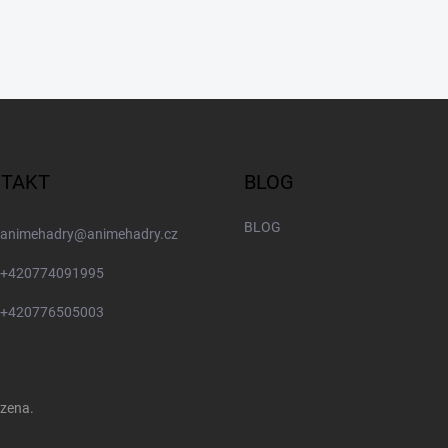
TAKT
BLOG
BLOG
animehadry
@
animehadry.cz
+420774091995
+420776505003
azena.