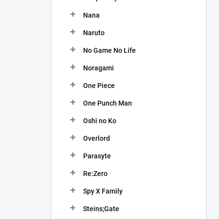
Nana
Naruto
No Game No Life
Noragami
One Piece
One Punch Man
Oshi no Ko
Overlord
Parasyte
Re:Zero
Spy X Family
Steins;Gate