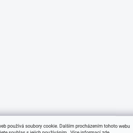
web používá soubory cookie. Dalším procházením tohoto webu
jete souhlas s jejich používáním.. Více informací
zde
.