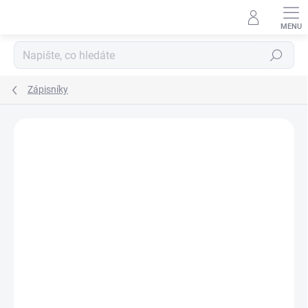
Přejít
na
obsah
Hledat
Zápisníky