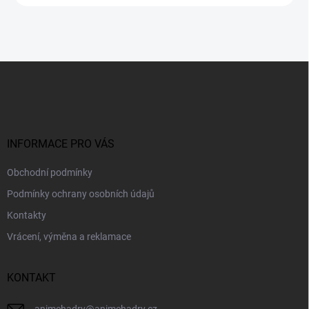
Z
á
p
a
t
í
INFORMACE PRO VÁS
Obchodní podmínky
Podmínky ochrany osobních údajů
Kontakty
Vrácení, výměna a reklamace
KONTAKT