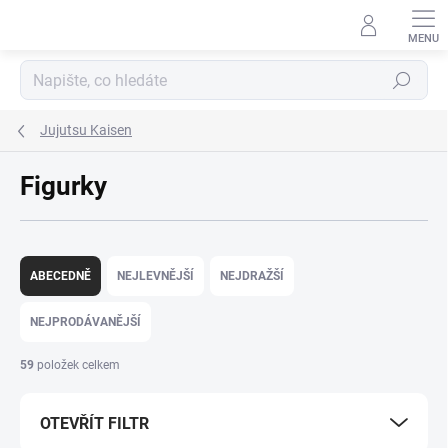
Přejít
na
obsah
Hledat
Jujutsu Kaisen
Figurky
Ř
a
ABECEDNĚ
NEJLEVNĚJŠÍ
NEJDRAŽŠÍ
z
e
NEJPRODÁVANĚJŠÍ
n
í
59
položek celkem
p
r
OTEVŘÍT FILTR
o