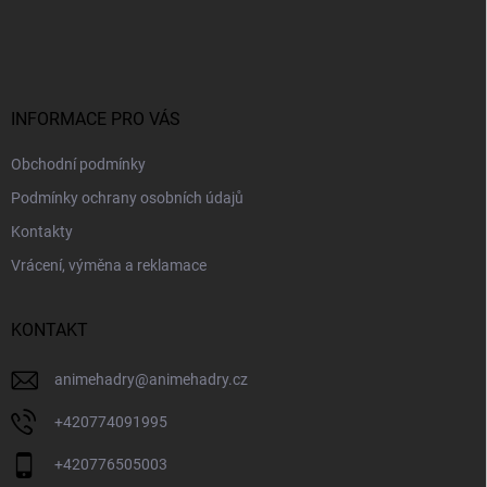
Z
r
á
á
v
n
p
k
í
a
y
t
v
ý
í
INFORMACE PRO VÁS
p
i
Obchodní podmínky
s
u
Podmínky ochrany osobních údajů
Kontakty
Vrácení, výměna a reklamace
KONTAKT
animehadry
@
animehadry.cz
+420774091995
+420776505003