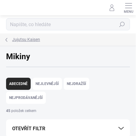
Přejít
na
obsah
Hledat
Jujutsu Kaisen
Mikiny
Ř
a
ABECEDNĚ
NEJLEVNĚJŠÍ
NEJDRAŽŠÍ
z
e
NEJPRODÁVANĚJŠÍ
n
í
45
položek celkem
p
r
OTEVŘÍT FILTR
o