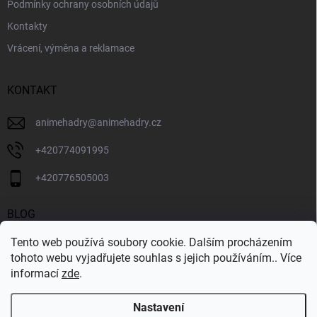
u
Podmínky ochrany osobních údajů
Kontakty
Vrácení, výměna a reklamace
KONTAKT
animehadry
@
animehadry.cz
+420774091995
+420776505003
BLOG
Tento web používá soubory cookie. Dalším procházením
BLOG
tohoto webu vyjadřujete souhlas s jejich používáním.. Více
informací
zde
.
Nastavení
Copyright 2026
ANIMEHADRY.CZ
. Všechna práva vyhrazena.