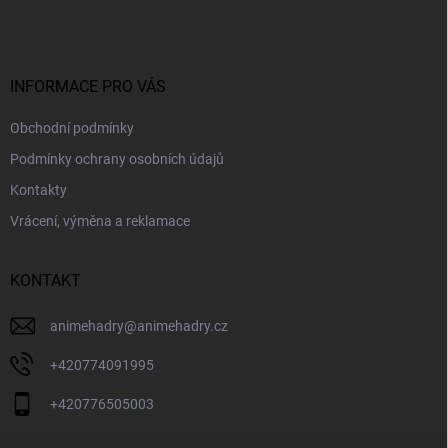
p
a
t
í
INFORMACE PRO VÁS
Obchodní podmínky
Podmínky ochrany osobních údajů
Kontakty
Vrácení, výměna a reklamace
KONTAKT
animehadry
@
animehadry.cz
+420774091995
+420776505003