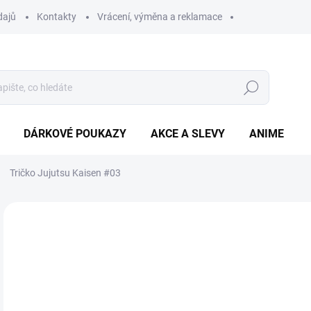
dajů
Kontakty
Vrácení, výměna a reklamace
Hledat
DÁRKOVÉ POUKAZY
AKCE A SLEVY
ANIME
Tričko Jujutsu Kaisen #03
3
Měr
ZVO
cena
BAR