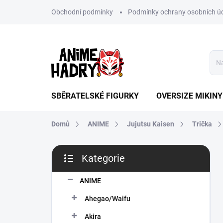
Přejít
Obchodní podmínky
Podmínky ochrany osobních ú
na
obsah
SBĚRATELSKÉ FIGURKY
OVERSIZE MIKINY
Domů
ANIME
Jujutsu Kaisen
Trička
P
Kategorie
o
Přeskočit
s
kategorie
t
ANIME
r
Ahegao/Waifu
a
n
Akira