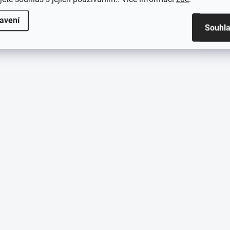
avení
Souhl