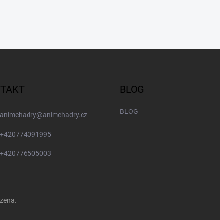
TAKT
BLOG
BLOG
animehadry
@
animehadry.cz
+420774091995
+420776505003
azena.