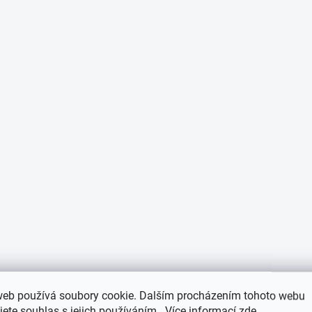
web používá soubory cookie. Dalším procházením tohoto webu
jete souhlas s jejich používáním.. Více informací
zde
.