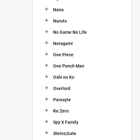
Nana
Naruto
No Game No Life
Noragami
One Piece
One Punch Man
Oshi no Ko
Overlord
Parasyte
Re:Zero
Spy X Family
Steins;Gate