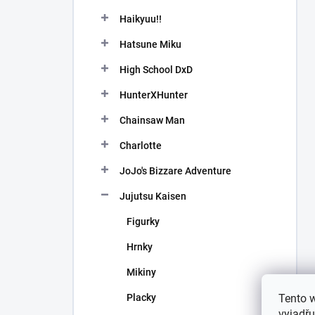
Haikyuu!!
Hatsune Miku
High School DxD
HunterXHunter
Chainsaw Man
Charlotte
JoJo's Bizzare Adventure
Jujutsu Kaisen
Figurky
Hrnky
Mikiny
Placky
Tento 
vyjadřu