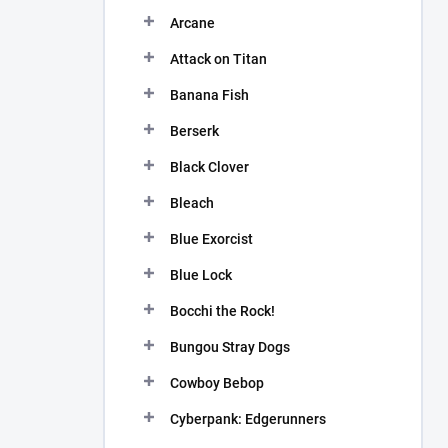
n
Arcane
í
p
Attack on Titan
a
n
Banana Fish
e
Berserk
l
Black Clover
Bleach
Blue Exorcist
Blue Lock
Bocchi the Rock!
Bungou Stray Dogs
Cowboy Bebop
Cyberpank: Edgerunners