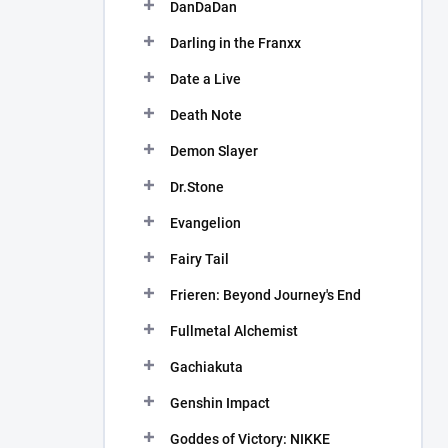
DanDaDan
Darling in the Franxx
Date a Live
Death Note
Demon Slayer
Dr.Stone
Evangelion
Fairy Tail
Frieren: Beyond Journey's End
Fullmetal Alchemist
Gachiakuta
Genshin Impact
Goddes of Victory: NIKKE