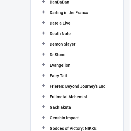
DanDaDan
Darling in the Franxx
Date a Live
Death Note
Demon Slayer
Dr.Stone
Evangelion
Fairy Tail
Frieren: Beyond Journey's End
Fullmetal Alchemist
Gachiakuta
Genshin Impact
Goddes of Victory: NIKKE