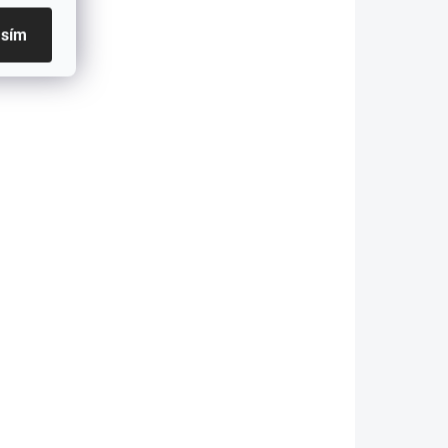
#02
asím
399 Kč
etail
Detail
KLADEM
SKLADEM