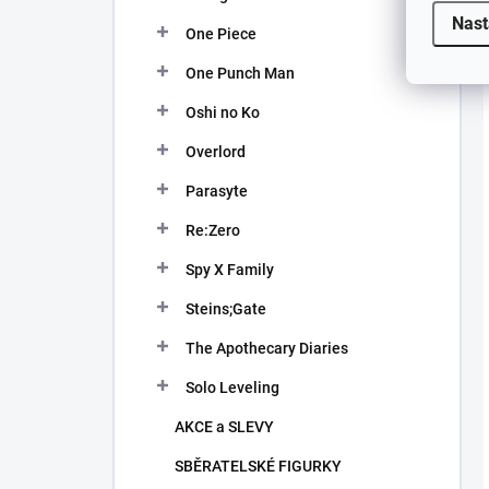
Nast
One Piece
One Punch Man
Oshi no Ko
Overlord
Parasyte
Re:Zero
Spy X Family
Steins;Gate
The Apothecary Diaries
Solo Leveling
AKCE a SLEVY
SBĚRATELSKÉ FIGURKY