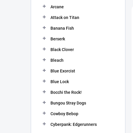
n
Arcane
í
p
Attack on Titan
a
n
Banana Fish
e
Berserk
l
Black Clover
Bleach
Blue Exorcist
Blue Lock
Bocchi the Rock!
Bungou Stray Dogs
Cowboy Bebop
Cyberpank: Edgerunners