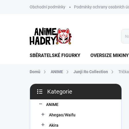
Přejít
Obchodní podmínky
Podmínky ochrany osobních ú
na
obsah
SBĚRATELSKÉ FIGURKY
OVERSIZE MIKINY
Domů
ANIME
Junji Ito Collection
Trička
P
Kategorie
o
Přeskočit
s
kategorie
t
ANIME
r
Ahegao/Waifu
a
n
Akira