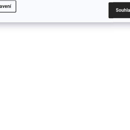
Curse You
#01
avení
Souhl
379 Kč
379 Kč
Detail
D
SKLADEM
S