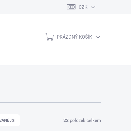
CZK
PRÁZDNÝ KOŠÍK
NÁKUPNÍ
KOŠÍK
22
položek celkem
VANĚJŠÍ