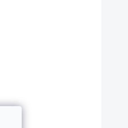
etail
Detail
KLADEM
SKLADEM
Tričko Junji Ito
hi
Collection | Souichi