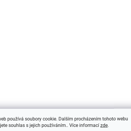
379 Kč
D
Detail
SKLADEM
S
web používá soubory cookie. Dalším procházením tohoto webu
Tričko Junji Ito
Tričko Junji Ito
jete souhlas s jejich používáním.. Více informací
zde
.
Collection | Souichi - I
Collection | Souic