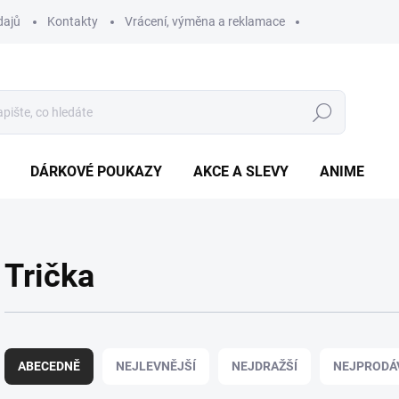
dajů
Kontakty
Vrácení, výměna a reklamace
Hledat
DÁRKOVÉ POUKAZY
AKCE A SLEVY
ANIME
Trička
Ř
a
ABECEDNĚ
NEJLEVNĚJŠÍ
NEJDRAŽŠÍ
NEJPRODÁ
z
e