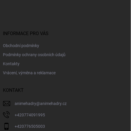
Z
á
p
a
t
í
INFORMACE PRO VÁS
Obchodní podmínky
Podmínky ochrany osobních údajů
Kontakty
Vrácení, výměna a reklamace
KONTAKT
animehadry
@
animehadry.cz
+420774091995
+420776505003