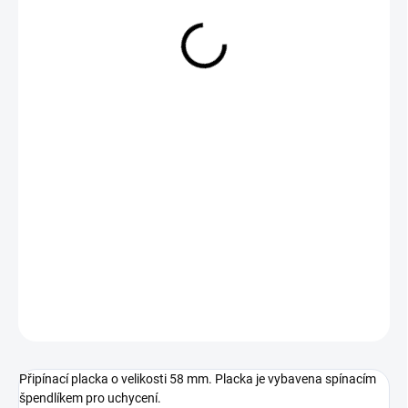
29 Kč
Měrná
SKLADEM
cena:
−
+
Přidat do košíku
DETAILNÍ INFORMACE
ZEPTAT SE
Připínací placka o velikosti 58 mm. Placka je vybavena spínacím
špendlíkem pro uchycení.