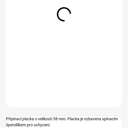
29 Kč
Měrná
SKLADEM
cena:
−
+
Přidat do košíku
DETAILNÍ INFORMACE
ZEPTAT SE
Připínací placka o velikosti 58 mm. Placka je vybavena spínacím
špendlíkem pro uchycení.