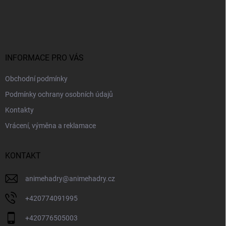
Z
á
p
a
t
í
INFORMACE PRO VÁS
Obchodní podmínky
Podmínky ochrany osobních údajů
Kontakty
Vrácení, výměna a reklamace
KONTAKT
animehadry
@
animehadry.cz
+420774091995
+420776505003