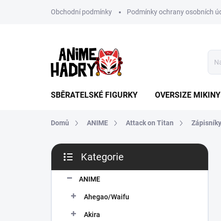
Přejít
Obchodní podmínky
Podmínky ochrany osobních ú
na
obsah
SBĚRATELSKÉ FIGURKY
OVERSIZE MIKINY
Domů
ANIME
Attack on Titan
Zápisník
P
Kategorie
o
Přeskočit
s
kategorie
t
ANIME
r
Ahegao/Waifu
a
n
Akira