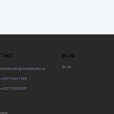
TAKT
BLOG
BLOG
animehadry
@
animehadry.cz
+420774091995
+420776505003
azena.