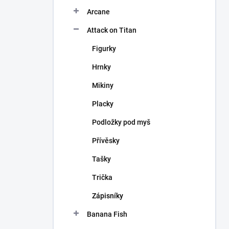
n
Arcane
í
p
Attack on Titan
a
n
Figurky
e
Hrnky
l
Mikiny
Placky
Podložky pod myš
Přívěsky
Tašky
Trička
Zápisníky
Banana Fish