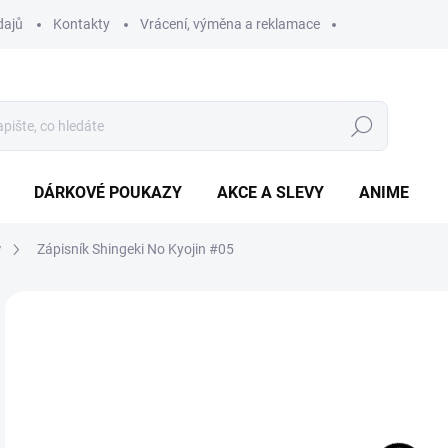
dajů
Kontakty
Vrácení, výměna a reklamace
Hledat
DÁRKOVÉ POUKAZY
AKCE A SLEVY
ANIME
y
Zápisník Shingeki No Kyojin #05
89
Měr
SK
cena