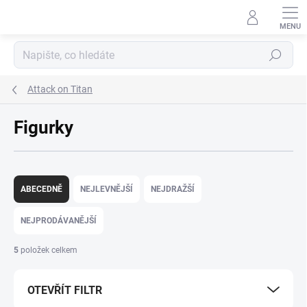
Přejít
na
obsah
Hledat
Attack on Titan
Figurky
Ř
a
ABECEDNĚ
NEJLEVNĚJŠÍ
NEJDRAŽŠÍ
z
e
NEJPRODÁVANĚJŠÍ
n
í
5
položek celkem
p
r
OTEVŘÍT FILTR
o