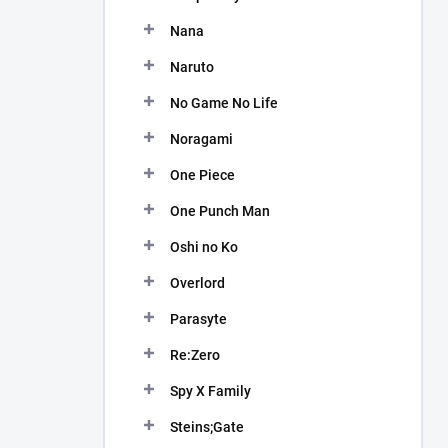
Nana
Naruto
No Game No Life
Noragami
One Piece
One Punch Man
Oshi no Ko
Overlord
Parasyte
Re:Zero
Spy X Family
Steins;Gate