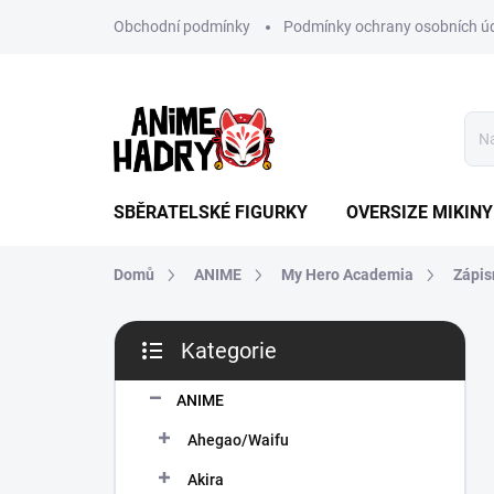
Přejít
Obchodní podmínky
Podmínky ochrany osobních ú
na
obsah
SBĚRATELSKÉ FIGURKY
OVERSIZE MIKINY
Domů
ANIME
My Hero Academia
Zápis
P
Kategorie
o
Přeskočit
s
kategorie
t
ANIME
r
Ahegao/Waifu
a
n
Akira