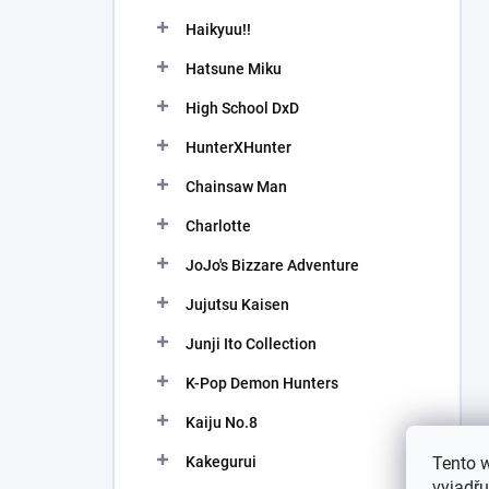
Haikyuu!!
Hatsune Miku
High School DxD
HunterXHunter
Chainsaw Man
Charlotte
JoJo's Bizzare Adventure
Jujutsu Kaisen
Junji Ito Collection
K-Pop Demon Hunters
Kaiju No.8
Kakegurui
Tento 
vyjadřu