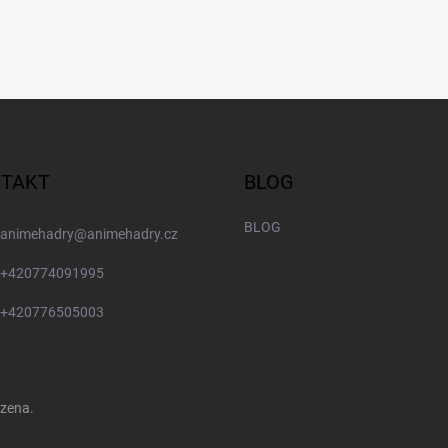
TAKT
BLOG
BLOG
animehadry
@
animehadry.cz
+420774091995
+420776505003
azena.