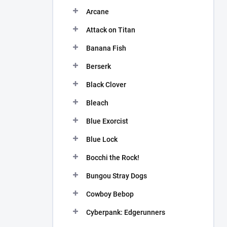
n
Arcane
í
p
Attack on Titan
a
n
Banana Fish
e
Berserk
l
Black Clover
Bleach
Blue Exorcist
Blue Lock
Bocchi the Rock!
Bungou Stray Dogs
Cowboy Bebop
Cyberpank: Edgerunners