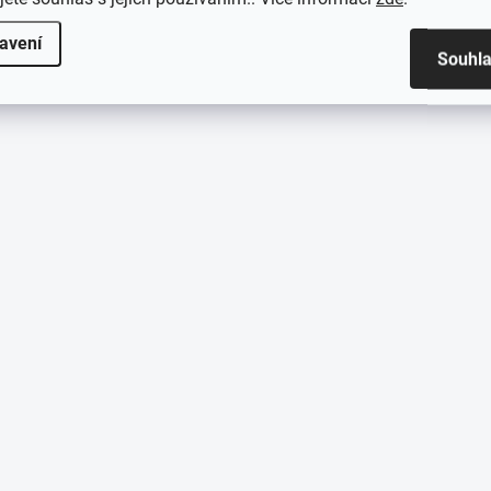
avení
Souhl