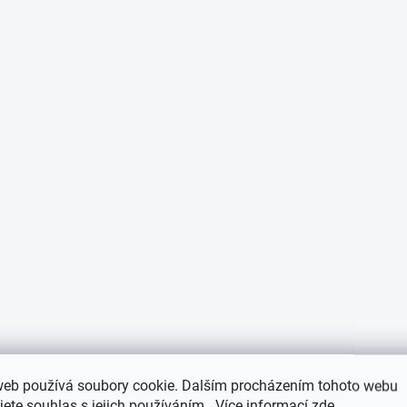
web používá soubory cookie. Dalším procházením tohoto webu
jete souhlas s jejich používáním.. Více informací
zde
.