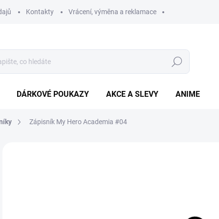
dajů
Kontakty
Vrácení, výměna a reklamace
Hledat
DÁRKOVÉ POUKAZY
AKCE A SLEVY
ANIME
níky
Zápisník My Hero Academia #04
89
Měr
SK
cena