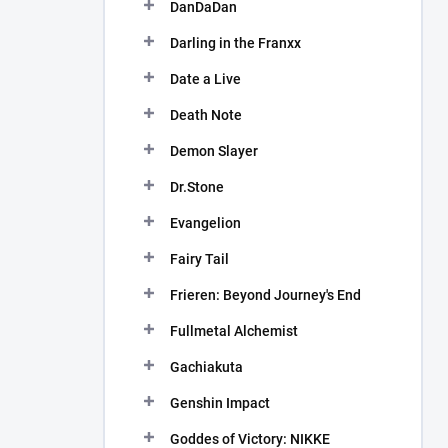
DanDaDan
Darling in the Franxx
Date a Live
Death Note
Demon Slayer
Dr.Stone
Evangelion
Fairy Tail
Frieren: Beyond Journey's End
Fullmetal Alchemist
Gachiakuta
Genshin Impact
Goddes of Victory: NIKKE