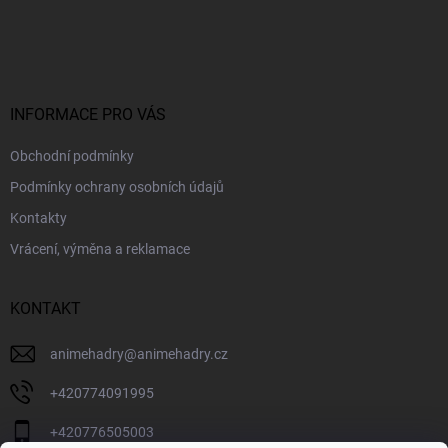
Z
á
p
a
t
í
INFORMACE PRO VÁS
Obchodní podmínky
Podmínky ochrany osobních údajů
Kontakty
Vrácení, výměna a reklamace
KONTAKT
animehadry
@
animehadry.cz
+420774091995
+420776505003