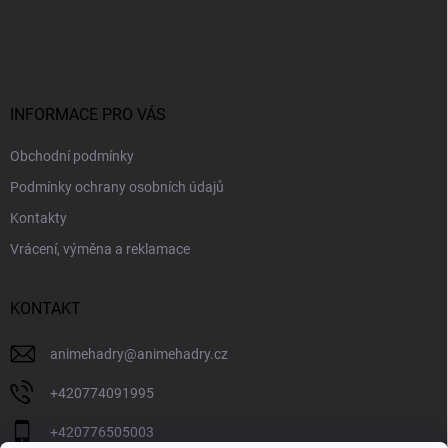
Z
á
p
a
t
í
INFORMACE PRO VÁS
Obchodní podmínky
Podmínky ochrany osobních údajů
Kontakty
Vrácení, výměna a reklamace
KONTAKT
animehadry
@
animehadry.cz
+420774091995
+420776505003