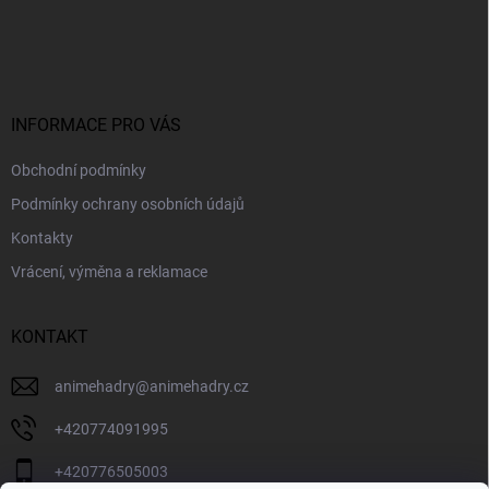
Z
á
p
a
t
í
INFORMACE PRO VÁS
Obchodní podmínky
Podmínky ochrany osobních údajů
Kontakty
Vrácení, výměna a reklamace
KONTAKT
animehadry
@
animehadry.cz
+420774091995
+420776505003