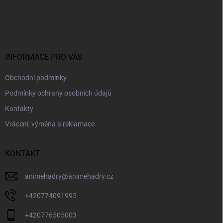
Z
á
p
a
t
í
INFORMACE PRO VÁS
Obchodní podmínky
Podmínky ochrany osobních údajů
Kontakty
Vrácení, výměna a reklamace
KONTAKT
animehadry
@
animehadry.cz
+420774091995
+420776505003