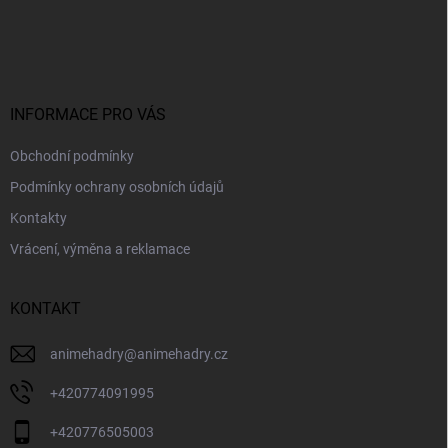
Z
á
p
a
t
í
INFORMACE PRO VÁS
Obchodní podmínky
Podmínky ochrany osobních údajů
Kontakty
Vrácení, výměna a reklamace
KONTAKT
animehadry
@
animehadry.cz
+420774091995
+420776505003