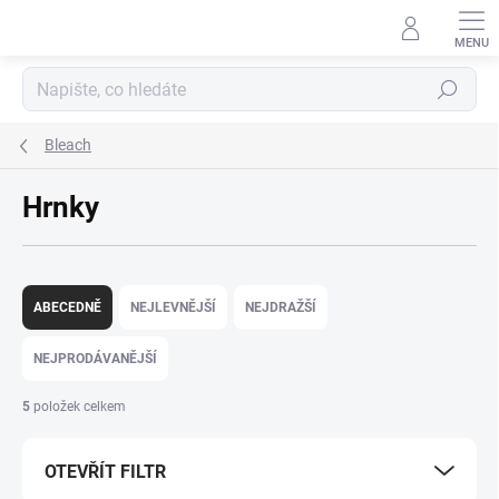
Přejít
na
obsah
Hledat
Bleach
Hrnky
Ř
a
ABECEDNĚ
NEJLEVNĚJŠÍ
NEJDRAŽŠÍ
z
e
NEJPRODÁVANĚJŠÍ
n
í
5
položek celkem
p
r
OTEVŘÍT FILTR
o