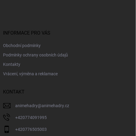
a
á
c
p
í
p
a
r
t
v
í
INFORMACE PRO VÁS
k
y
Obchodní podmínky
v
ý
Podmínky ochrany osobních údajů
p
i
Kontakty
s
Vrácení, výměna a reklamace
u
KONTAKT
animehadry
@
animehadry.cz
+420774091995
+420776505003