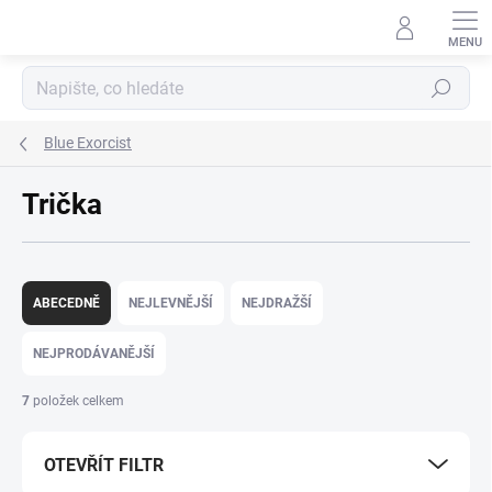
Přejít
na
obsah
Hledat
Blue Exorcist
Trička
Ř
a
ABECEDNĚ
NEJLEVNĚJŠÍ
NEJDRAŽŠÍ
z
e
NEJPRODÁVANĚJŠÍ
n
í
7
položek celkem
p
r
OTEVŘÍT FILTR
o