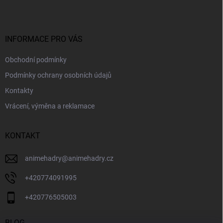
p
í
p
a
r
t
v
í
INFORMACE PRO VÁS
k
y
Obchodní podmínky
v
ý
Podmínky ochrany osobních údajů
p
i
Kontakty
s
Vrácení, výměna a reklamace
u
KONTAKT
animehadry
@
animehadry.cz
+420774091995
+420776505003
BLOG