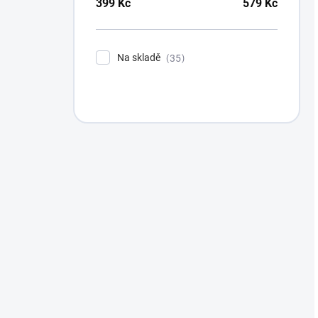
399
Kč
579
Kč
Na skladě
35