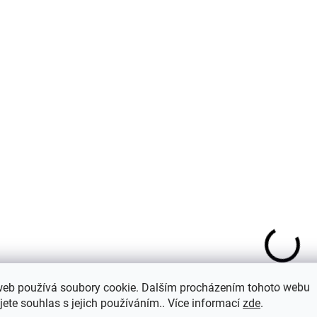
Detail
D
SKLADEM
S
Tričko Evangelion |
Tričko Evangelion
Asuka #02
Asuka #03
web používá soubory cookie. Dalším procházením tohoto webu
jete souhlas s jejich používáním.. Více informací
zde
.
399 Kč
399 Kč