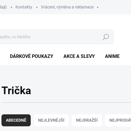
dajů
Kontakty
Vrácení, výměna a reklamace
Hledat
DÁRKOVÉ POUKAZY
AKCE A SLEVY
ANIME
Trička
Ř
a
ABECEDNĚ
NEJLEVNĚJŠÍ
NEJDRAŽŠÍ
NEJPRODÁ
z
e