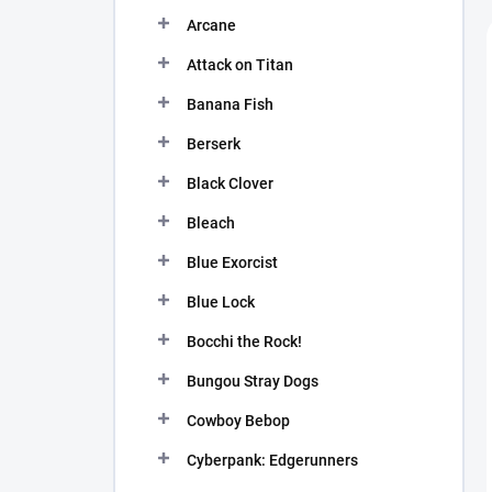
n
Arcane
í
p
Attack on Titan
a
n
Banana Fish
e
Berserk
l
Black Clover
Bleach
Blue Exorcist
Blue Lock
Bocchi the Rock!
Bungou Stray Dogs
Cowboy Bebop
Cyberpank: Edgerunners