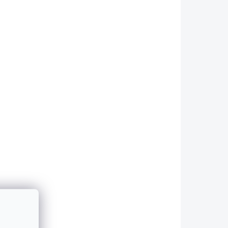
etail
Detail
KLADEM
SKLADEM
 |
Tričko Evangelion |
Eva01 #01
399 Kč