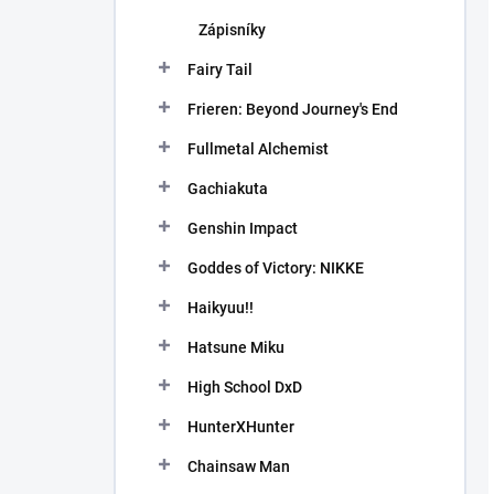
Zápisníky
Fairy Tail
Frieren: Beyond Journey's End
Fullmetal Alchemist
Gachiakuta
Genshin Impact
Goddes of Victory: NIKKE
Haikyuu!!
Hatsune Miku
High School DxD
HunterXHunter
Chainsaw Man