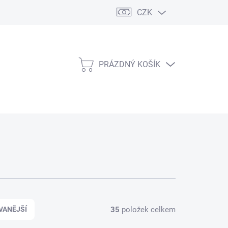
CZK
PRÁZDNÝ KOŠÍK
NÁKUPNÍ
KOŠÍK
35
položek celkem
VANĚJŠÍ