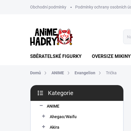
Přejít
Obchodní podmínky
Podmínky ochrany osobních ú
na
obsah
SBĚRATELSKÉ FIGURKY
OVERSIZE MIKINY
Domů
ANIME
Evangelion
Trička
P
Kategorie
o
Přeskočit
s
kategorie
t
ANIME
r
Ahegao/Waifu
a
n
Akira