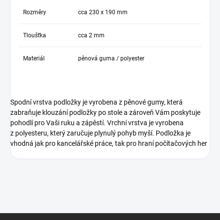
Rozměry
cca 230 x 190 mm
Tloušťka
cca 2 mm
Materiál
pěnová guma / polyester
Spodní vrstva podložky je vyrobena z pěnové gumy, která
zabraňuje klouzání podložky po stole a zároveň Vám poskytuje
pohodlí pro Vaši ruku a zápěstí. Vrchní vrstva je vyrobena
z polyesteru, který zaručuje plynulý pohyb myší. Podložka je
vhodná jak pro kancelářské práce, tak pro hraní počítačových her
Z