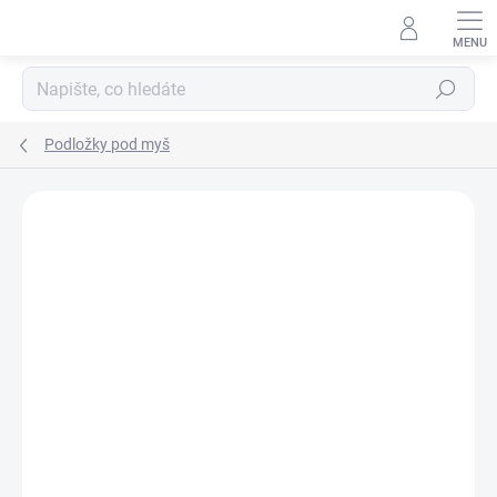
Přejít
na
obsah
Hledat
Podložky pod myš