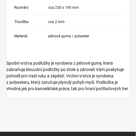
Rozměry
cca 230 x 190 mm
Tloušťka
cca 2 mm
Materiál
pěnová guma / polyester
Spodní vrstva podložky je vyrobena z pěnové gumy, která
zabraňuje klouzání podložky po stole a zároveň Vám poskytuje
pohodlí pro Vaši ruku a zápěstí. Vrchní vrstva je vyrobena
z polyesteru, který zaručuje plynulý pohyb myší. Podložka je
vhodná jak pro kancelářské práce, tak pro hraní počítačových her
Z