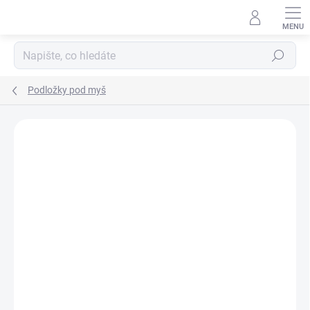
Přejít
na
obsah
Hledat
Podložky pod myš