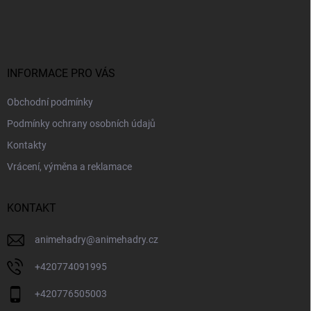
á
p
a
t
í
INFORMACE PRO VÁS
Obchodní podmínky
Podmínky ochrany osobních údajů
Kontakty
Vrácení, výměna a reklamace
KONTAKT
animehadry
@
animehadry.cz
+420774091995
+420776505003