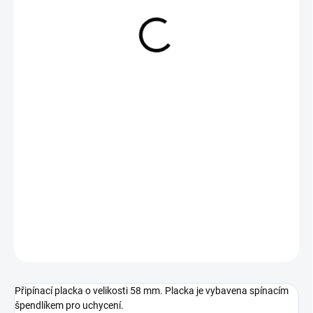
29 Kč
Měrná
SKLADEM
cena:
−
+
Přidat do košíku
DETAILNÍ INFORMACE
ZEPTAT SE
Připínací placka o velikosti 58 mm. Placka je vybavena spínacím
špendlíkem pro uchycení.