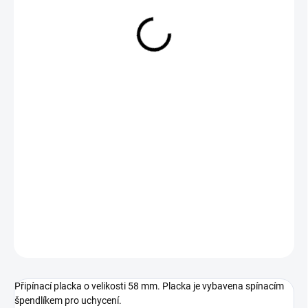
29 Kč
Měrná
SKLADEM
cena:
−
+
Přidat do košíku
DETAILNÍ INFORMACE
ZEPTAT SE
Připínací placka o velikosti 58 mm. Placka je vybavena spínacím
špendlíkem pro uchycení.