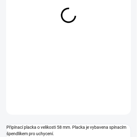
29 Kč
Měrná
SKLADEM
cena:
−
+
Přidat do košíku
DETAILNÍ INFORMACE
ZEPTAT SE
Připínací placka o velikosti 58 mm. Placka je vybavena spínacím
špendlíkem pro uchycení.