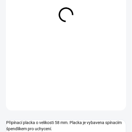
29 Kč
Měrná
SKLADEM
cena:
−
+
Přidat do košíku
DETAILNÍ INFORMACE
ZEPTAT SE
Připínací placka o velikosti 58 mm. Placka je vybavena spínacím
špendlíkem pro uchycení.