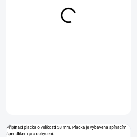
29 Kč
Měrná
SKLADEM
cena:
−
+
Přidat do košíku
DETAILNÍ INFORMACE
ZEPTAT SE
Připínací placka o velikosti 58 mm. Placka je vybavena spínacím
špendlíkem pro uchycení.