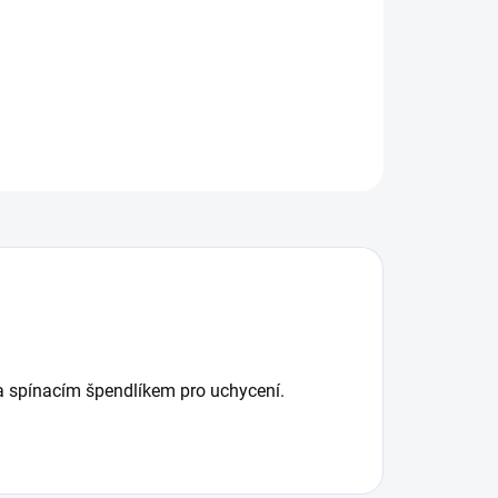
ILNÍ INFORMACE
ZEPTAT SE
na spínacím špendlíkem pro uchycení.