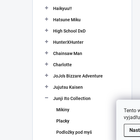
Haikyuu!!
Hatsune Miku
High School DxD
HunterXHunter
Chainsaw Man
Charlotte
JoJo's Bizzare Adventure
Jujutsu Kaisen
Junji Ito Collection
Mikiny
Tento 
vyjadřu
Placky
Nast
Podložky pod myš