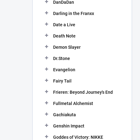
DanDaDan
Darling in the Franxx
Date a Live
Death Note
Demon Slayer
Dr.Stone
Evangelion
Fairy Tail
Frieren: Beyond Journey's End
Fullmetal Alchemist
Gachiakuta
Genshin Impact
Goddes of Victory: NIKKE