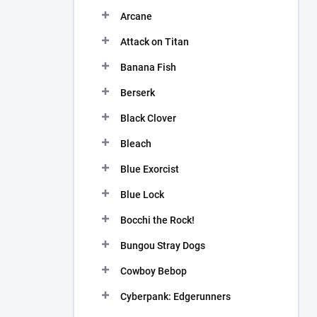
n
Arcane
í
p
Attack on Titan
a
n
Banana Fish
e
Berserk
l
Black Clover
Bleach
Blue Exorcist
Blue Lock
Bocchi the Rock!
Bungou Stray Dogs
Cowboy Bebop
Cyberpank: Edgerunners