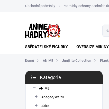
Přejít
Obchodní podmínky
Podmínky ochrany osobních ú
na
obsah
SBĚRATELSKÉ FIGURKY
OVERSIZE MIKINY
Domů
ANIME
Junji Ito Collection
Plack
P
Kategorie
o
Přeskočit
s
kategorie
t
ANIME
r
Ahegao/Waifu
a
n
Akira