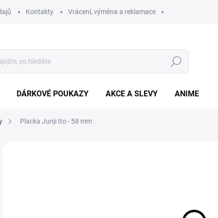
dajů
Kontakty
Vrácení, výměna a reklamace
Hledat
DÁRKOVÉ POUKAZY
AKCE A SLEVY
ANIME
y
Placka Junji Ito - 58 mm
29
Měr
SK
cena