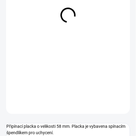
29 Kč
Měrná
SKLADEM
cena:
−
+
Přidat do košíku
DETAILNÍ INFORMACE
ZEPTAT SE
Připínací placka o velikosti 58 mm. Placka je vybavena spínacím
špendlíkem pro uchycení.