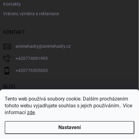
Kontakty
Vrácení, výměna a reklamace
KONTAKT
animehadry
@
animehadry.cz
+420774091995
+420776505003
BLOG
BLOG
Tento web používá soubory cookie. Dalším procházením
tohoto webu vyjadřujete souhlas s jejich používáním.. Více
informací
zde
.
Nastavení
Copyright 2026
ANIMEHADRY.CZ
. Všechna práva vyhrazena.
Vytvořil Shoptet