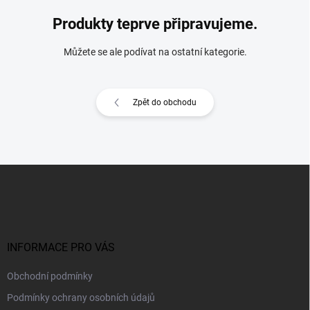
Produkty teprve připravujeme.
Můžete se ale podívat na ostatní kategorie.
Zpět do obchodu
Z
á
p
a
t
í
INFORMACE PRO VÁS
Obchodní podmínky
Podmínky ochrany osobních údajů