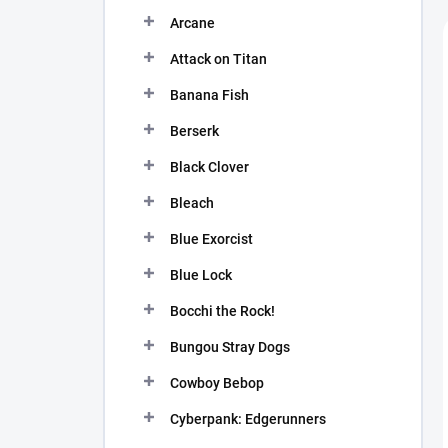
n
Arcane
í
p
Attack on Titan
a
n
Banana Fish
e
Berserk
l
Black Clover
Bleach
Blue Exorcist
Blue Lock
Bocchi the Rock!
Bungou Stray Dogs
Cowboy Bebop
Cyberpank: Edgerunners