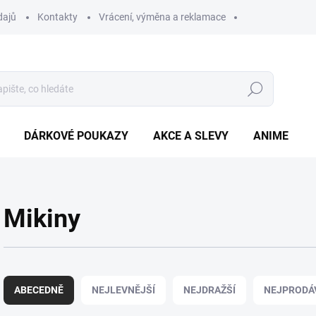
dajů
Kontakty
Vrácení, výměna a reklamace
Hledat
DÁRKOVÉ POUKAZY
AKCE A SLEVY
ANIME
Mikiny
Ř
a
ABECEDNĚ
NEJLEVNĚJŠÍ
NEJDRAŽŠÍ
NEJPRODÁ
z
e