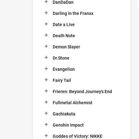
DanDaDan
Darling in the Franxx
Date a Live
Death Note
Demon Slayer
Dr.Stone
Evangelion
Fairy Tail
Frieren: Beyond Journey's End
Fullmetal Alchemist
Gachiakuta
Genshin Impact
Goddes of Victory: NIKKE