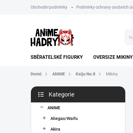
Přejít
Obchodní podmínky
Podmínky ochrany osobních ú
na
obsah
SBĚRATELSKÉ FIGURKY
OVERSIZE MIKINY
Domů
ANIME
Kaiju No.8
Mikiny
P
Kategorie
o
Přeskočit
s
kategorie
t
ANIME
r
Ahegao/Waifu
a
n
Akira