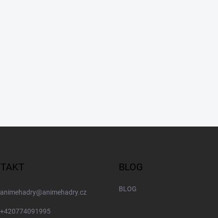
TAKT
BLOG
BLOG
animehadry
@
animehadry.cz
+420774091995