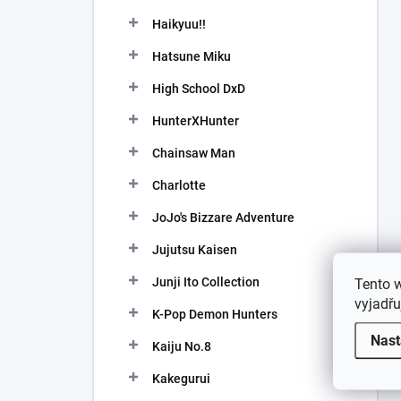
Haikyuu!!
Hatsune Miku
High School DxD
HunterXHunter
Chainsaw Man
Charlotte
JoJo's Bizzare Adventure
Jujutsu Kaisen
Junji Ito Collection
Tento 
vyjadřu
K-Pop Demon Hunters
Nast
Kaiju No.8
Kakegurui