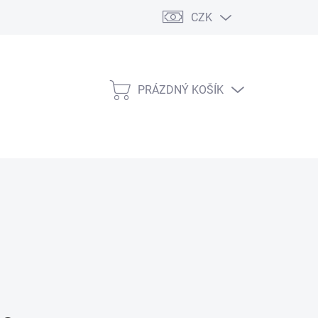
CZK
PRÁZDNÝ KOŠÍK
NÁKUPNÍ
KOŠÍK