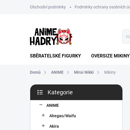
Přejít
Obchodní podmínky
Podmínky ochrany osobních ú
na
obsah
SBĚRATELSKÉ FIGURKY
OVERSIZE MIKINY
Domů
ANIME
Mirai Nikki
Mikiny
P
Kategorie
o
Přeskočit
s
kategorie
t
ANIME
r
Ahegao/Waifu
a
n
Akira