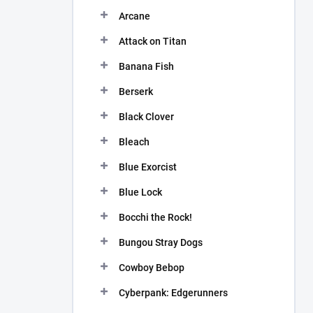
n
Arcane
í
p
Attack on Titan
a
n
Banana Fish
e
Berserk
l
Black Clover
Bleach
Blue Exorcist
Blue Lock
Bocchi the Rock!
Bungou Stray Dogs
Cowboy Bebop
Cyberpank: Edgerunners