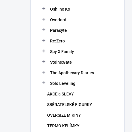
Oshi no Ko
Overlord
Parasyte
Re:Zero
Spy X Family
Steins;Gate
The Apothecary Diaries
Solo Leveling
AKCE a SLEVY
SBĚRATELSKÉ FIGURKY
OVERSIZE MIKINY
TERMO KELÍMKY