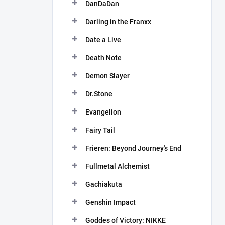
DanDaDan
Darling in the Franxx
Date a Live
Death Note
Demon Slayer
Dr.Stone
Evangelion
Fairy Tail
Frieren: Beyond Journey's End
Fullmetal Alchemist
Gachiakuta
Genshin Impact
Goddes of Victory: NIKKE