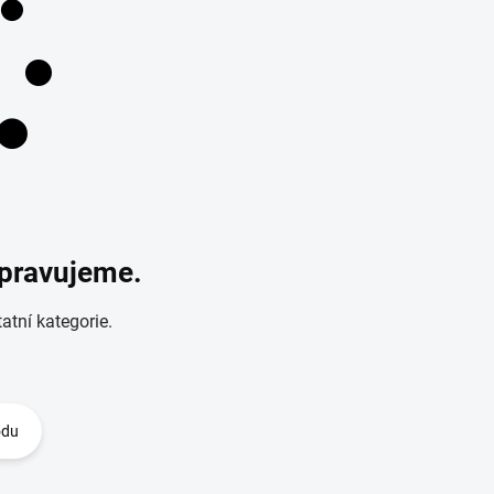
ipravujeme.
atní kategorie.
odu