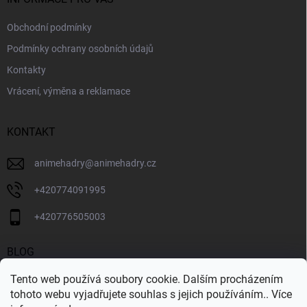
k
y
Obchodní podmínky
v
ý
Podmínky ochrany osobních údajů
p
i
Kontakty
s
Vrácení, výměna a reklamace
u
KONTAKT
animehadry
@
animehadry.cz
+420774091995
+420776505003
BLOG
Tento web používá soubory cookie. Dalším procházením
BLOG
tohoto webu vyjadřujete souhlas s jejich používáním.. Více