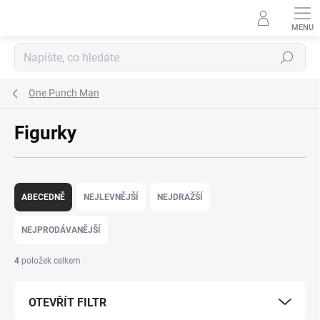
Přejít
na
obsah
Hledat
One Punch Man
Figurky
Ř
a
ABECEDNĚ
NEJLEVNĚJŠÍ
NEJDRAŽŠÍ
z
e
NEJPRODÁVANĚJŠÍ
n
í
4
položek celkem
p
r
OTEVŘÍT FILTR
o