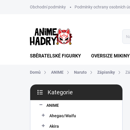
Přejít
Obchodní podmínky
Podmínky ochrany osobních ú
na
obsah
SBĚRATELSKÉ FIGURKY
OVERSIZE MIKINY
Domů
ANIME
Naruto
Zápisníky
Zá
P
Kategorie
o
Přeskočit
s
kategorie
t
ANIME
r
Ahegao/Waifu
a
n
Akira