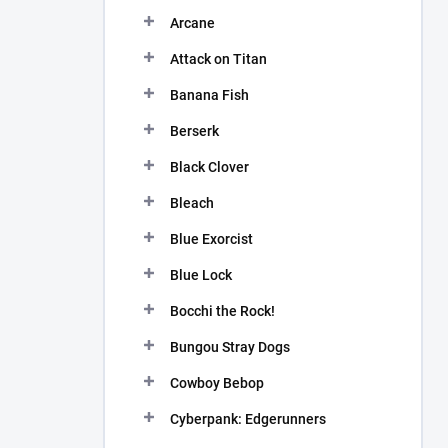
n
Arcane
í
p
Attack on Titan
a
n
Banana Fish
e
Berserk
l
Black Clover
Bleach
Blue Exorcist
Blue Lock
Bocchi the Rock!
Bungou Stray Dogs
Cowboy Bebop
Cyberpank: Edgerunners