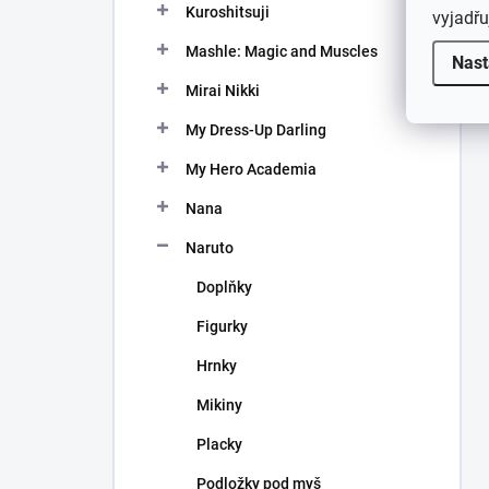
Kuroshitsuji
vyjadřu
Mashle: Magic and Muscles
Nast
Mirai Nikki
My Dress-Up Darling
My Hero Academia
Nana
Naruto
Doplňky
Figurky
Hrnky
Mikiny
Placky
Podložky pod myš