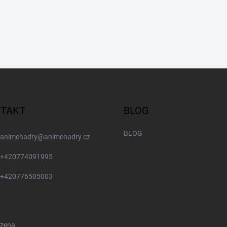
TAKT
BLOG
BLOG
animehadry
@
animehadry.cz
+420774091995
+420776505003
azena.