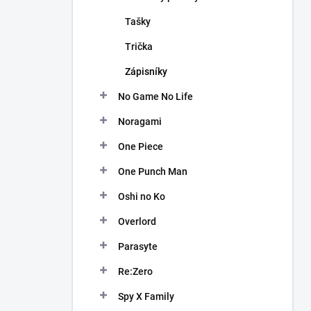
Tašky
Trička
Zápisníky
No Game No Life
Noragami
One Piece
One Punch Man
Oshi no Ko
Overlord
Parasyte
Re:Zero
Spy X Family