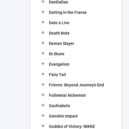
DanDaDan
Darling in the Franxx
Date a Live
Death Note
Demon Slayer
Dr.Stone
Evangelion
Fairy Tail
Frieren: Beyond Journey's End
Fullmetal Alchemist
Gachiakuta
Genshin Impact
Goddes of Victory: NIKKE