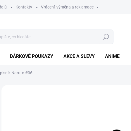
dajů
Kontakty
Vrácení, výměna a reklamace
Hledat
DÁRKOVÉ POUKAZY
AKCE A SLEVY
ANIME
pisník Naruto #06
89
Měr
SK
cena