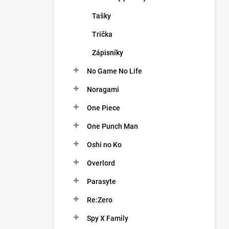
Tašky
Trička
Zápisníky
No Game No Life
Noragami
One Piece
One Punch Man
Oshi no Ko
Overlord
Parasyte
Re:Zero
Spy X Family