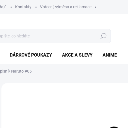
dajů
Kontakty
Vrácení, výměna a reklamace
Hledat
DÁRKOVÉ POUKAZY
AKCE A SLEVY
ANIME
pisník Naruto #05
89
Měr
SK
cena