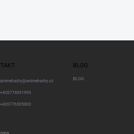
TAKT
BLOG
BLOG
animehadry
@
animehadry.cz
+420774091995
+420776505003
azena.