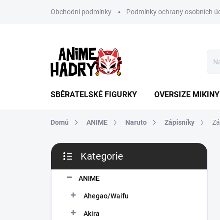
Přejít
Obchodní podmínky
Podmínky ochrany osobních ú
na
obsah
SBĚRATELSKÉ FIGURKY
OVERSIZE MIKINY
Domů
ANIME
Naruto
Zápisníky
Zá
P
Kategorie
o
Přeskočit
s
kategorie
t
ANIME
r
Ahegao/Waifu
a
n
Akira