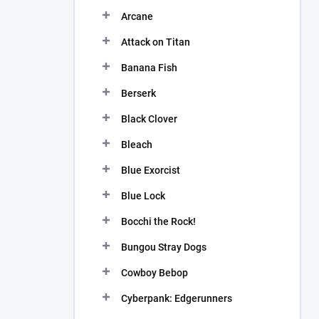
n
Arcane
í
p
Attack on Titan
a
n
Banana Fish
e
Berserk
l
Black Clover
Bleach
Blue Exorcist
Blue Lock
Bocchi the Rock!
Bungou Stray Dogs
Cowboy Bebop
Cyberpank: Edgerunners