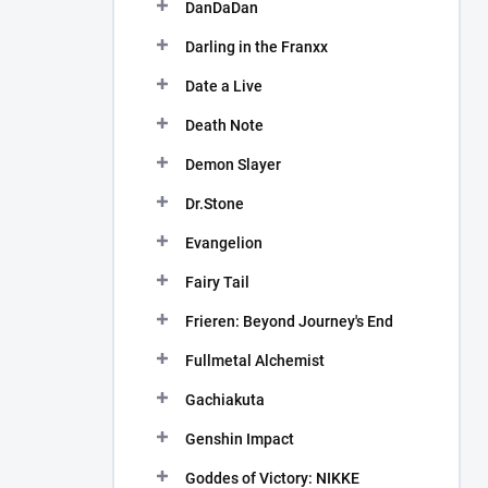
DanDaDan
Darling in the Franxx
Date a Live
Death Note
Demon Slayer
Dr.Stone
Evangelion
Fairy Tail
Frieren: Beyond Journey's End
Fullmetal Alchemist
Gachiakuta
Genshin Impact
Goddes of Victory: NIKKE