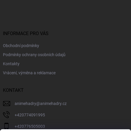
Z
á
p
a
t
í
INFORMACE PRO VÁS
Obchodní podmínky
Podmínky ochrany osobních údajů
Kontakty
Vrácení, výměna a reklamace
KONTAKT
animehadry
@
animehadry.cz
+420774091995
+420776505003