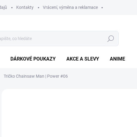
dajů
Kontakty
Vrácení, výměna a reklamace
Hledat
DÁRKOVÉ POUKAZY
AKCE A SLEVY
ANIME
Tričko Chainsaw Man | Power #06
3
Měr
ZVO
cena
BAR