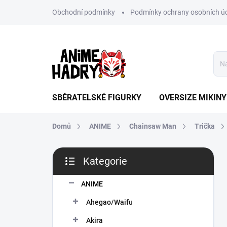
Přejít
Obchodní podmínky
Podmínky ochrany osobních ú
na
obsah
SBĚRATELSKÉ FIGURKY
OVERSIZE MIKINY
Domů
ANIME
Chainsaw Man
Trička
P
Kategorie
o
Přeskočit
s
kategorie
t
ANIME
r
Ahegao/Waifu
a
n
Akira