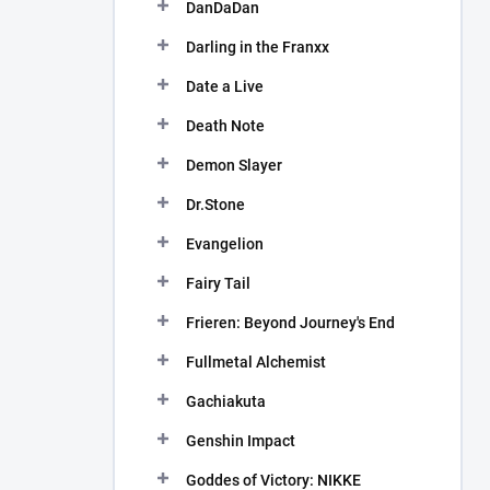
DanDaDan
Darling in the Franxx
Date a Live
Death Note
Demon Slayer
Dr.Stone
Evangelion
Fairy Tail
Frieren: Beyond Journey's End
Fullmetal Alchemist
Gachiakuta
Genshin Impact
Goddes of Victory: NIKKE