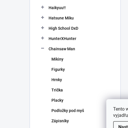
Haikyuu!!
Hatsune Miku
High School DxD
HunterXHunter
Chainsaw Man
Mikiny
Figurky
Hrnky
Trička
Placky
Tento 
Podložky pod myš
vyjadřu
Zápisníky
Nast