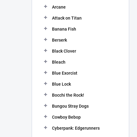
n
Arcane
í
p
Attack on Titan
a
n
Banana Fish
e
Berserk
l
Black Clover
Bleach
Blue Exorcist
Blue Lock
Bocchi the Rock!
Bungou Stray Dogs
Cowboy Bebop
Cyberpank: Edgerunners