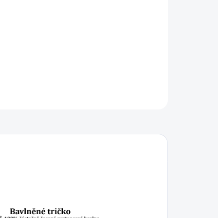
IKOST
−
+
Přidat do košíku
ILNÍ INFORMACE
ZEPTAT SE