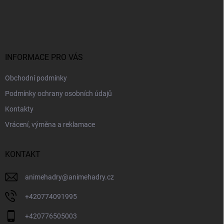
Z
á
p
a
t
í
INFORMACE PRO VÁS
Obchodní podmínky
Podmínky ochrany osobních údajů
Kontakty
Vrácení, výměna a reklamace
KONTAKT
animehadry
@
animehadry.cz
+420774091995
+420776505003