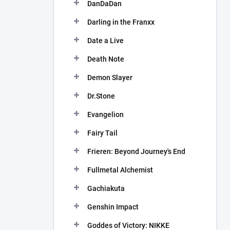
DanDaDan
Darling in the Franxx
Date a Live
Death Note
Demon Slayer
Dr.Stone
Evangelion
Fairy Tail
Frieren: Beyond Journey's End
Fullmetal Alchemist
Gachiakuta
Genshin Impact
Goddes of Victory: NIKKE