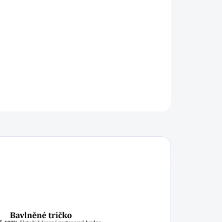
IKOST
−
+
Přidat do košíku
ILNÍ INFORMACE
ZEPTAT SE