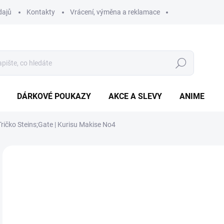
dajů
Kontakty
Vrácení, výměna a reklamace
Hledat
DÁRKOVÉ POUKAZY
AKCE A SLEVY
ANIME
Tričko Steins;Gate | Kurisu Makise No4
3
Měr
ZVO
cena
BAR