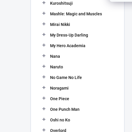
Kuroshitsuji
Mashle: Magic and Muscles
Mirai Nikki
My Dress-Up Darling
My Hero Academia
Nana
Naruto
No Game No Life
Noragami
One Piece
One Punch Man
Oshi no Ko
Overlord