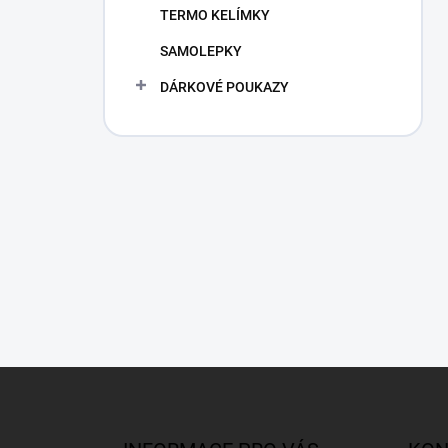
TERMO KELÍMKY
SAMOLEPKY
DÁRKOVÉ POUKAZY
Z
á
p
a