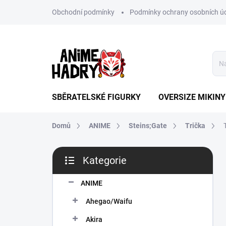
Přejít
Obchodní podmínky
Podmínky ochrany osobních ú
na
obsah
SBĚRATELSKÉ FIGURKY
OVERSIZE MIKINY
Domů
ANIME
Steins;Gate
Trička
P
Kategorie
o
Přeskočit
s
kategorie
t
ANIME
r
Ahegao/Waifu
a
n
Akira