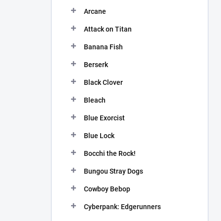
n
Arcane
í
p
Attack on Titan
a
n
Banana Fish
e
Berserk
l
Black Clover
Bleach
Blue Exorcist
Blue Lock
Bocchi the Rock!
Bungou Stray Dogs
Cowboy Bebop
Cyberpank: Edgerunners