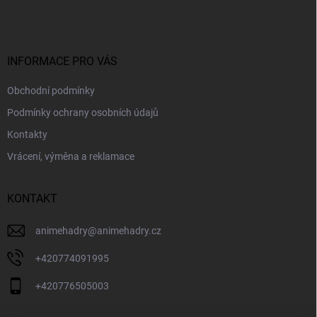
p
a
t
í
INFORMACE PRO VÁS
Obchodní podmínky
Podmínky ochrany osobních údajů
Kontakty
Vrácení, výměna a reklamace
KONTAKT
animehadry
@
animehadry.cz
+420774091995
+420776505003