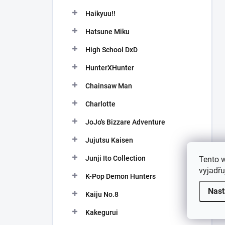
Haikyuu!!
Hatsune Miku
High School DxD
HunterXHunter
Chainsaw Man
Charlotte
JoJo's Bizzare Adventure
Jujutsu Kaisen
Junji Ito Collection
Tento 
vyjadřu
K-Pop Demon Hunters
Nast
Kaiju No.8
Kakegurui