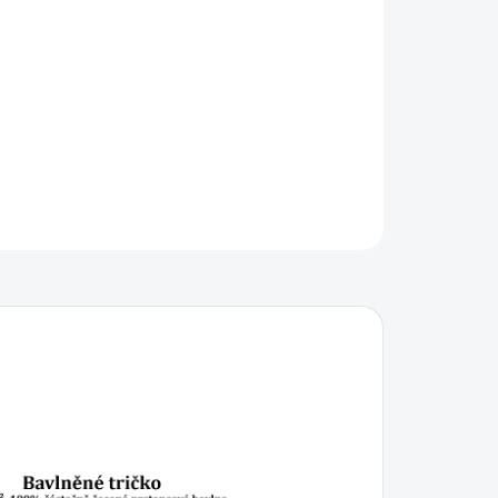
IKOST
−
+
Přidat do košíku
ILNÍ INFORMACE
ZEPTAT SE