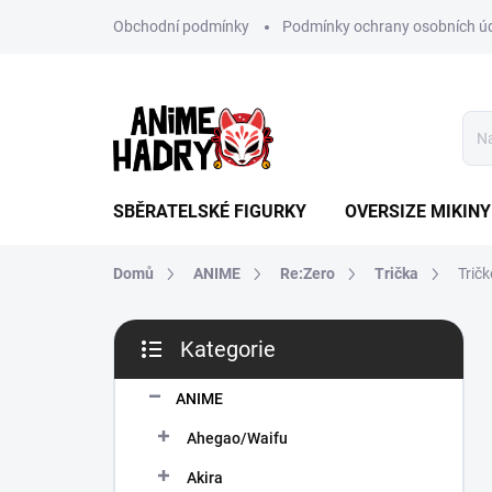
Přejít
Obchodní podmínky
Podmínky ochrany osobních ú
na
obsah
SBĚRATELSKÉ FIGURKY
OVERSIZE MIKINY
Domů
ANIME
Re:Zero
Trička
Tričk
P
Kategorie
o
Přeskočit
s
kategorie
t
ANIME
r
Ahegao/Waifu
a
n
Akira