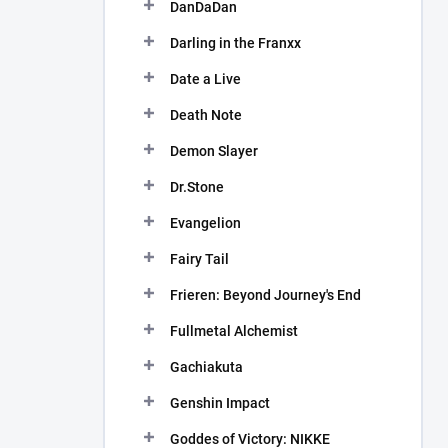
DanDaDan
Darling in the Franxx
Date a Live
Death Note
Demon Slayer
Dr.Stone
Evangelion
Fairy Tail
Frieren: Beyond Journey's End
Fullmetal Alchemist
Gachiakuta
Genshin Impact
Goddes of Victory: NIKKE