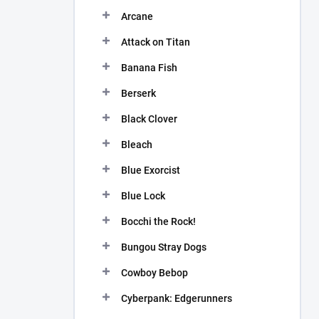
n
Arcane
í
p
Attack on Titan
a
n
Banana Fish
e
Berserk
l
Black Clover
Bleach
Blue Exorcist
Blue Lock
Bocchi the Rock!
Bungou Stray Dogs
Cowboy Bebop
Cyberpank: Edgerunners