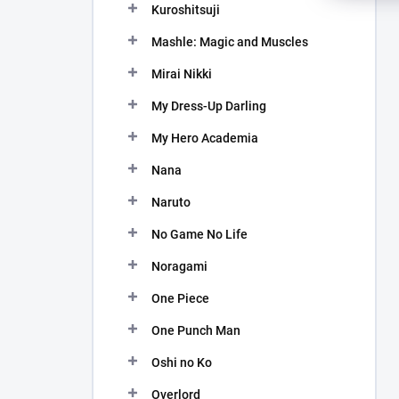
Kuroshitsuji
Mashle: Magic and Muscles
Mirai Nikki
My Dress-Up Darling
My Hero Academia
Nana
Naruto
No Game No Life
Noragami
One Piece
One Punch Man
Oshi no Ko
Overlord