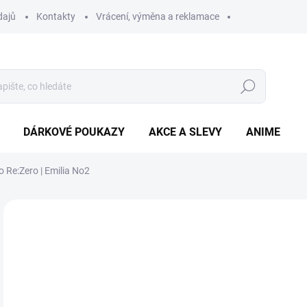
dajů
Kontakty
Vrácení, výměna a reklamace
Hledat
DÁRKOVÉ POUKAZY
AKCE A SLEVY
ANIME
o Re:Zero | Emilia No2
3
Měr
ZVO
cena
BAR