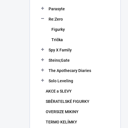
Parasyte
Re:Zero
Figurky
Trička
Spy X Family
Steins;Gate
The Apothecary Diaries
Solo Leveling
AKCE a SLEVY
SBĚRATELSKÉ FIGURKY
OVERSIZE MIKINY
TERMO KELÍMKY